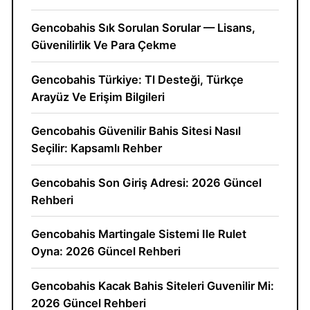
Gencobahis Sık Sorulan Sorular — Lisans,
Güvenilirlik Ve Para Çekme
Gencobahis Türkiye: Tl Desteği, Türkçe
Arayüz Ve Erişim Bilgileri
Gencobahis Güvenilir Bahis Sitesi Nasıl
Seçilir: Kapsamlı Rehber
Gencobahis Son Giriş Adresi: 2026 Güncel
Rehberi
Gencobahis Martingale Sistemi Ile Rulet
Oyna: 2026 Güncel Rehberi
Gencobahis Kacak Bahis Siteleri Guvenilir Mi:
2026 Güncel Rehberi