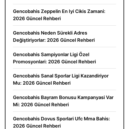
Gencobahis Zeppelin En Iyi Cikis Zamani:
2026 Güncel Rehberi
Gencobahis Neden Sürekli Adres
Değiştiriyorlar: 2026 Güncel Rehberi
Gencobahis Sampiyonlar Ligi Özel
Promosyonlari: 2026 Güncel Rehberi
Gencobahis Sanal Sporlar Ligi Kazandiriyor
Mu: 2026 Güncel Rehberi
Gencobahis Bayram Bonusu Kampanyasi Var
Mi: 2026 Güncel Rehberi
Gencobahis Dovus Sporlari Ufc Mma Bahis:
2026 Güncel Rehberi