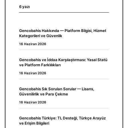
6 yazı
Gencobahis Hakkında — Platform Bilgisi, Hizmet
Kategorileri ve Güvenlik
16 Haziran 2026
Gencobahis ve İddaa Karşılaştırması: Yasal Statü
ve Platform Farklılıkları
16 Haziran 2026
Gencobahis Sık Sorulan Sorular — Lisans,
Güvenilirlik ve Para Çekme
16 Haziran 2026
Gencobahis Türkiye: TL Desteği, Türkçe Arayüz
ve Erişim Bilgileri