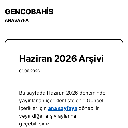
GENCOBAHIS
ANASAYFA
Haziran 2026 Arşivi
01.06.2026
Bu sayfada Haziran 2026 döneminde
yayınlanan içerikler listelenir. Güncel
içerikler için
ana sayfaya
dönebilir
veya diğer arşiv aylarına
geçebilirsiniz.