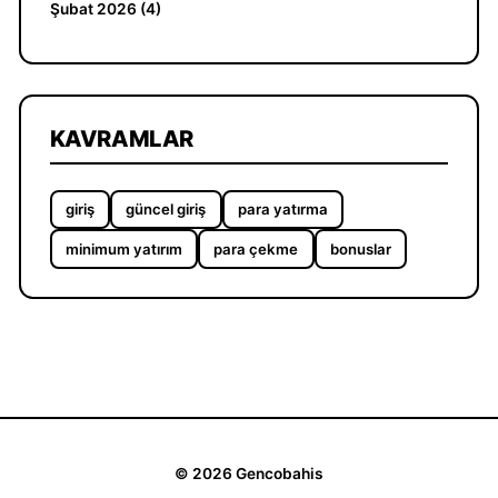
Şubat 2026 (4)
KAVRAMLAR
giriş
güncel giriş
para yatırma
minimum yatırım
para çekme
bonuslar
© 2026 Gencobahis