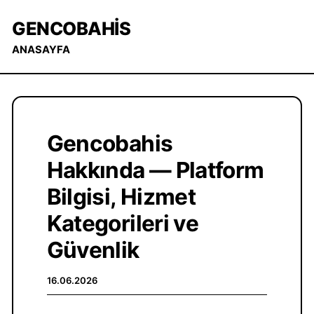
GENCOBAHIS
ANASAYFA
Gencobahis
Hakkında — Platform
Bilgisi, Hizmet
Kategorileri ve
Güvenlik
16.06.2026