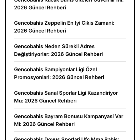
2026 Güncel Rehberi
Gencobahis Zeppelin En Iyi Cikis Zamani:
2026 Güncel Rehberi
Gencobahis Neden Sürekli Adres
Değiştiriyorlar: 2026 Güncel Rehberi
Gencobahis Sampiyonlar Ligi Özel
Promosyonlari: 2026 Güncel Rehberi
Gencobahis Sanal Sporlar Ligi Kazandiriyor
Mu: 2026 Güncel Rehberi
Gencobahis Bayram Bonusu Kampanyasi Var
Mi: 2026 Güncel Rehberi
Gencobahis Dovus Sporlari Ufc Mma Bahis: