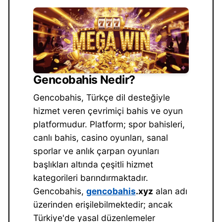
Gencobahis Nedir?
Gencobahis, Türkçe dil desteğiyle
hizmet veren çevrimiçi bahis ve oyun
platformudur. Platform; spor bahisleri,
canlı bahis, casino oyunları, sanal
sporlar ve anlık çarpan oyunları
başlıkları altında çeşitli hizmet
kategorileri barındırmaktadır.
Gencobahis,
gencobahis
.xyz
alan adı
üzerinden erişilebilmektedir; ancak
Türkiye'de yasal düzenlemeler