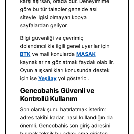
karşılaşırsan, orada dur. Deneyimime
göre bu tür talepler genelde asıl
siteyle ilgisi olmayan kopya
sayfalardan geliyor.
Bilgi güvenliği ve çevrimiçi
dolandırıcılıkla ilgili genel uyarılar için
BTK
ve mali konularda
MASAK
kaynaklarına göz atmak faydalı olabilir.
Oyun alışkanlıkları konusunda destek
için ise
Yeşilay
yol gösterici.
Gencobahis Güvenli ve
Kontrollü Kullanım
Son olarak şunu hatırlatmak isterim:
adres takibi kadar, nasıl kullandığın da
önemli. Gencobahis son giriş adresini
bulmak teknik bir adım; ama girişten