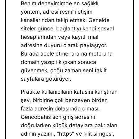
Benim deneyimimde en sağlıklı
yöntem, adresi resmî iletişim
kanallarından takip etmek. Genelde
siteler güncel bağlantıyı kendi sosyal
hesaplarından veya kayıtlı mail
adresine duyuru olarak paylaşıyor.
Burada acele etme: arama motoruna
domain yazıp ilk çıkan sonuca
güvenmek, çoğu zaman seni taklit
sayfalara götürüyor.
Pratikte kullanıcıların kafasını karıştıran
şey, birbirine çok benzeyen birden
fazla adresin dolaşımda olması.
Gencobahis son giriş adresini
doğrularken küçük detaylara bak: alan
adının yazımı, "https" ve kilit simgesi,