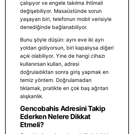
çalışıyor ve engele takılma ihtimali
değişebiliyor. Masaüstünde sorun
yaşayan biri, telefonun mobil verisiyle
denediğinde bağlanabiliyor.
Bunu şöyle düşün: aynı eve iki ayrı
yoldan gidiyorsun, biri kapalıysa diğeri
açık olabiliyor. Yine de hangi cihazı
kullanırsan kullan, adresi
doğruladıktan sonra giriş yapmak en
temiz yöntem. Doğrulamadan
tıklamak, pratikte en çok baş ağrıtan
alışkanlık.
Gencobahis Adresini Takip
Ederken Nelere Dikkat
Etmeli?