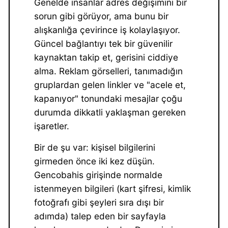
Genelde insanlar adres değişimini bir
sorun gibi görüyor, ama bunu bir
alışkanlığa çevirince iş kolaylaşıyor.
Güncel bağlantıyı tek bir güvenilir
kaynaktan takip et, gerisini ciddiye
alma. Reklam görselleri, tanımadığın
gruplardan gelen linkler ve "acele et,
kapanıyor" tonundaki mesajlar çoğu
durumda dikkatli yaklaşman gereken
işaretler.
Bir de şu var: kişisel bilgilerini
girmeden önce iki kez düşün.
Gencobahis girişinde normalde
istenmeyen bilgileri (kart şifresi, kimlik
fotoğrafı gibi şeyleri sıra dışı bir
adımda) talep eden bir sayfayla