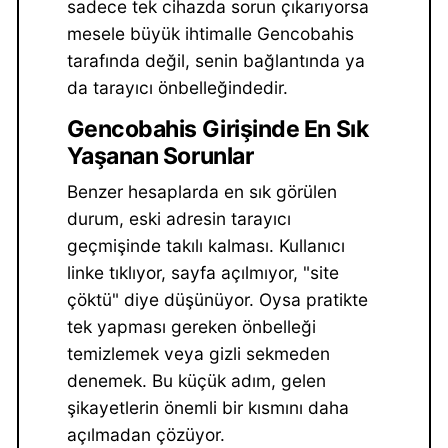
sadece tek cihazda sorun çıkarıyorsa
mesele büyük ihtimalle Gencobahis
tarafında değil, senin bağlantında ya
da tarayıcı önbelleğindedir.
Gencobahis Girişinde En Sık
Yaşanan Sorunlar
Benzer hesaplarda en sık görülen
durum, eski adresin tarayıcı
geçmişinde takılı kalması. Kullanıcı
linke tıklıyor, sayfa açılmıyor, "site
çöktü" diye düşünüyor. Oysa pratikte
tek yapması gereken önbelleği
temizlemek veya gizli sekmeden
denemek. Bu küçük adım, gelen
şikayetlerin önemli bir kısmını daha
açılmadan çözüyor.