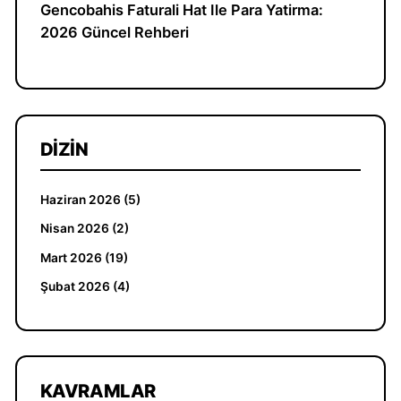
Gencobahis Faturali Hat Ile Para Yatirma:
2026 Güncel Rehberi
DIZIN
Haziran 2026 (5)
Nisan 2026 (2)
Mart 2026 (19)
Şubat 2026 (4)
KAVRAMLAR